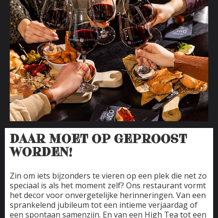
DAAR MOET OP GEPROOST
WORDEN!
Zin om iets bijzonders te vieren op een plek die net zo
speciaal is als het moment zelf? Ons restaurant vormt
het decor voor onvergetelijke herinneringen. Van een
sprankelend jubileum tot een intieme verjaardag of
een spontaan samenzijn. En van een High Tea tot een