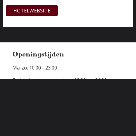
ontdekken door een e-bike te huren bij het hotel of
HOTELWEBSITE
geniet op een mooie dag van het zonnetje in de
binnentuin met terras.
Openingstijden
Ma-zo: 10:00 - 23:00
De keuken is geopend van 12:00 tot 21:00
Routebeschrijving
Bepaal uw route via
Google Maps
.
Parkeergelegenheid