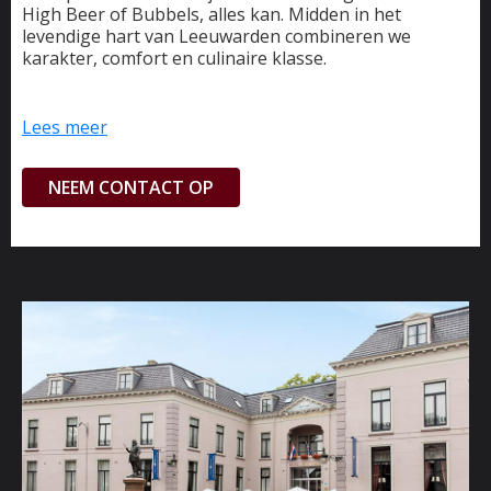
High Beer of Bubbels, alles kan. Midden in het
levendige hart van Leeuwarden combineren we
karakter, comfort en culinaire klasse.
Ons restaurant leent zich perfect voor zowel
kleinschalige diners als grotere vieringen. Na het eten
Lees meer
kunt u de stad verder verkennen of gewoon
nagenieten van een geslaagde avond. Benieuwd naar
NEEM CONTACT OP
de mogelijkheden voor groepen, neem gerust eens
contact met ons op. Wij denken graag met u mee!