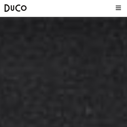
Dutch
English
German
Over DuCo Leeuwarden
Hotel
Nieuws
Lunchkaart
Dinerkaart